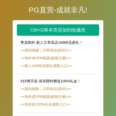
PG直营-成就非凡!
Ctrl+D将本页添加到收藏夹
尊龙凯时-新人立享高达16888见面礼！
<<国内线路→立即前往(防封)>>
<<海外或VPN线路(邮箱注册)>>
<<新人16888见面礼领取入口>>
918博天堂-首存限时赠送100%礼金！
<<国内线路→立即前往(防封)>>
<<海外或VPN线路(邮箱注册)>>
<<首存送100%礼金领取入口>>